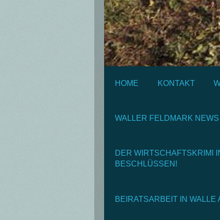
HOME
KONTAKT
W
WALLER FELDMARK NEWS 
DER WIRTSCHAFTSKRIMI 
BESCHLÜSSEN!
BEIRATSARBEIT IN WALLE 