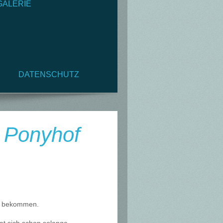
GALERIE
DATENSCHUTZ
s Ponyhof
h bekommen.