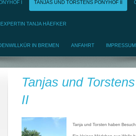
ONYHOF I
TANJAS UND TORSTENS PONYHOF II
EEXPERTIN TANJA HÄEFKER
DENWILLKÜR IN BREMEN
ANFAHRT
IMPRESSUM
Tanjas und Torsten
II
Tanja und Torsten haben Besuc