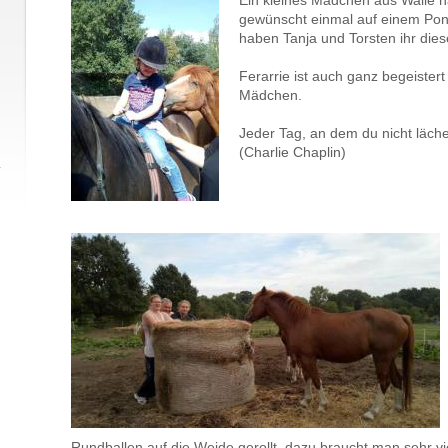
Ein kleines Mädchen aus Walle h
gewünscht einmal auf einem Pony
haben Tanja und Torsten ihr dies
Ferarrie ist auch ganz begeister
Mädchen.
Jeder Tag, an dem du nicht lächel
(Charlie Chaplin)
Rundballen auf die Weide gerollt, dazu braucht man sehr vie