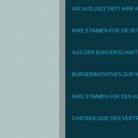
AM 14.05.2023 TRITT IHR
IHRE STIMMEN FÜR DIE B
AUS DER BÜRGERSCHAFT
BÜRGERINITIATIVEN ZUR 
IHRE STIMMEN FÜR DEN A
CHRONOLOGIE DER VERTR