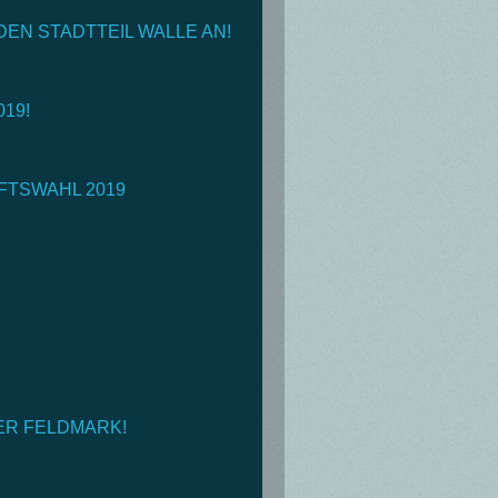
DEN STADTTEIL WALLE AN!
19!
TSWAHL 2019
ER FELDMARK!